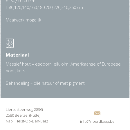
b: 80,90,100 cm
l: 80,120,140,160,180,200,220,240,260 cm
Maatwerk mogelijk
Materiaal
Massief hout – esdoorn, eik, olm, Amerikaanse of Europese
noot, kers
Behandeling – olie natuur of met pigment
Liersesteenweg 283G
2580 Beerzel (Putte)
Nabij Heist-Op-Den-Berg
info@noordkaap.be