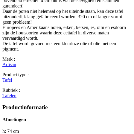
bovenblad effectief 4 cm dik is wat de stevigheid en stabiliteit
garandeert!
Daar de poten niet helemaal op het uiteinde staan, kan deze tafel
uitzonderlijk lang gefabriceerd worden. 320 cm of langer vormt
geen probleem!
Europees en Amerikaans noten, eiken, kersen, es, olm en esdoorn
zijn de houtsoorten waarin deze eettafel in diverse maten
vervaardigd wordt.
De tafel wordt gevoed met een kleurloze olie of olie met een
pigment.
Merk :
Artisan
Product type :
Tafel
Rubriek :
Tafelen
Productinformatie
Afmetingen
h: 74 cm