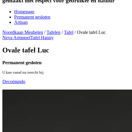
gemaakt met respect voor gebruiker en natuur
Homepage
Permanent gesloten
Artisan
Noordkaap Meubelen
/
Tafelen
/
Tafel
/
Ovale tafel Luc
Neva Armstoel
Tafel Hanny
Ovale tafel Luc
Permanent gesloten
U kan vanaf nu terecht bij
Decomundo