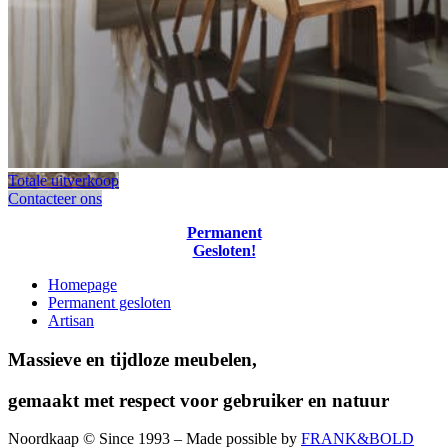
Totale uitverkoop
Contacteer ons
Permanent
Gesloten!
Homepage
Permanent gesloten
Artisan
Massieve en tijdloze meubelen,
gemaakt met respect voor gebruiker en natuur
Noordkaap © Since 1993 – Made possible by
FRANK&BOLD