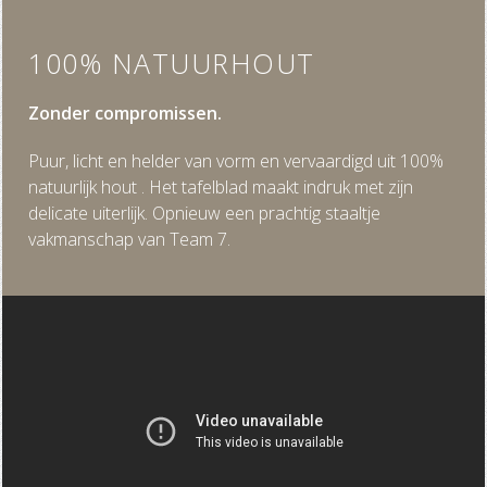
100% NATUURHOUT
Zonder compromissen.
Puur, licht en helder van vorm en vervaardigd uit 100%
natuurlijk hout . Het tafelblad maakt indruk met zijn
delicate uiterlijk. Opnieuw een prachtig staaltje
vakmanschap van Team 7.