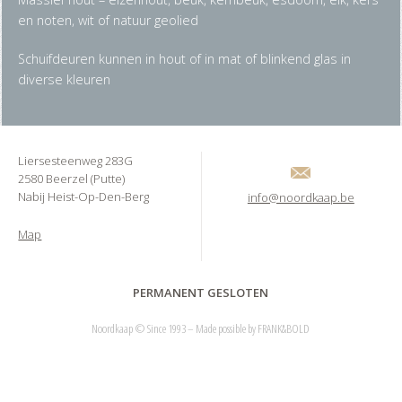
en noten, wit of natuur geolied
Schuifdeuren kunnen in hout of in mat of blinkend glas in
diverse kleuren
Liersesteenweg 283G
2580 Beerzel (Putte)
Nabij Heist-Op-Den-Berg
info@noordkaap.be
Map
PERMANENT GESLOTEN
Noordkaap © Since 1993 – Made possible by
FRANK&BOLD