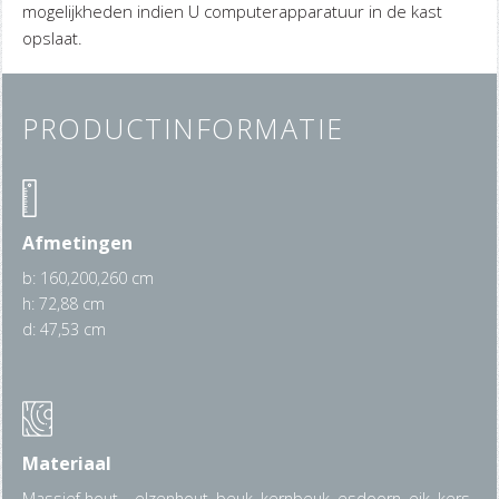
mogelijkheden indien U computerapparatuur in de kast
opslaat.
PRODUCTINFORMATIE
Afmetingen
b: 160,200,260 cm
h: 72,88 cm
d: 47,53 cm
Materiaal
Massief hout – elzenhout, beuk, kernbeuk, esdoorn, eik, kers