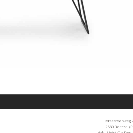
Liersesteenweg 
2580 Beerzel (P
Nabij Heist-Op-Den