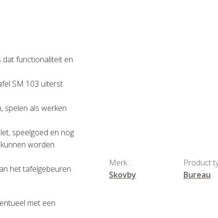
at functionaliteit en
afel SM 103 uiterst
n, spelen als werken
blet, speelgoed en nog
e kunnen worden
Merk :
Product ty
aan het tafelgebeuren
Skovby
Bureau
ventueel met een