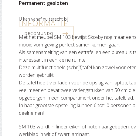
Permanent gesloten
U kan vanaf nu terecht bij
INFORMATIE
DECOMUNDO
Met het meubel SM 103 bewijst Skovby nog maar eens d
mooie vormgeving perfect samen kunnen gaan.
Als samensmelting van een eettafel en een bureau is t
interessant in een kleine ruimte.
Deze multifunctionele (schrijf)tafel kan zowel voor ete
worden gebruikt.
De tafel heeft vier laden voor de opslag van laptop, ta
veel meer en bevat twee verlengstukken van 50 cm di
opgeborgen in een compartiment onder het tafelblad.
In haar grootste opstelling kunnen 6 tot10 personen 
deelnemen!
SM 103 wordt in fineer eiken of noten aangeboden, e
werkblad in wit of zwart laminaat.