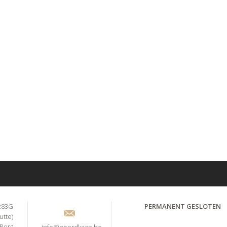
283G
PERMANENT GESLOTEN
utte)
-Berg