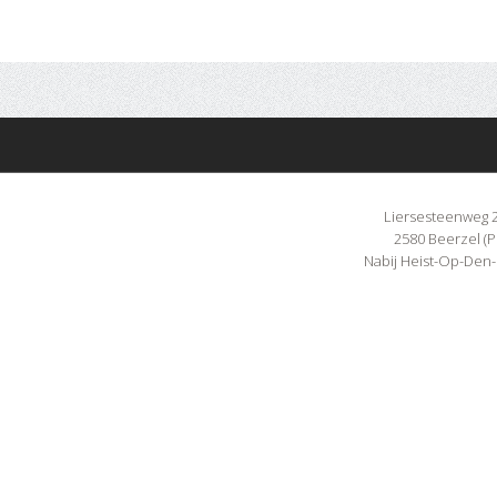
Liersesteenweg 
2580 Beerzel (P
Nabij Heist-Op-Den