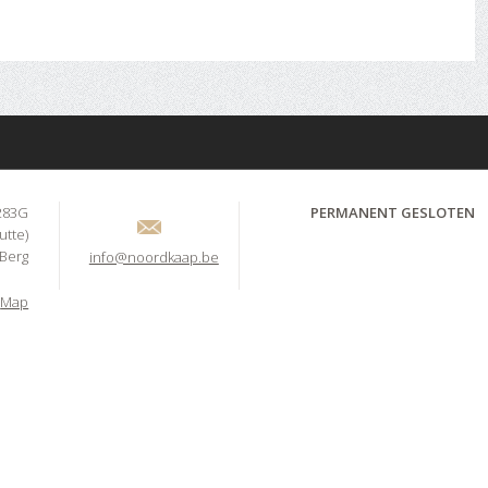
283G
PERMANENT GESLOTEN
utte)
-Berg
info@noordkaap.be
Map