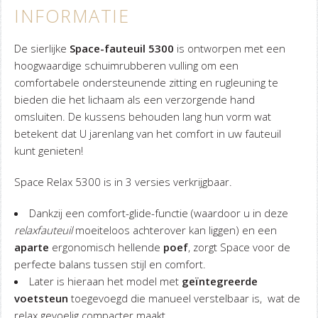
INFORMATIE
De sierlijke
Space-fauteuil 5300
is ontworpen met een
hoogwaardige schuimrubberen vulling om een ​​
comfortabele ondersteunende zitting en rugleuning te
bieden die het lichaam als een verzorgende hand
omsluiten. De kussens behouden lang hun vorm wat
betekent dat U jarenlang van het comfort in uw fauteuil
kunt genieten!
Space Relax 5300 is in 3 versies verkrijgbaar.
Dankzij een comfort-glide-functie (waardoor u in deze
relaxfauteuil
moeiteloos achterover kan liggen) en een
aparte
ergonomisch hellende
poef
, zorgt Space voor de
perfecte balans tussen stijl en comfort.
Later is hieraan het model met
geïntegreerde
voetsteun
toegevoegd die manueel verstelbaar is, wat de
relax gevoelig compacter maakt.