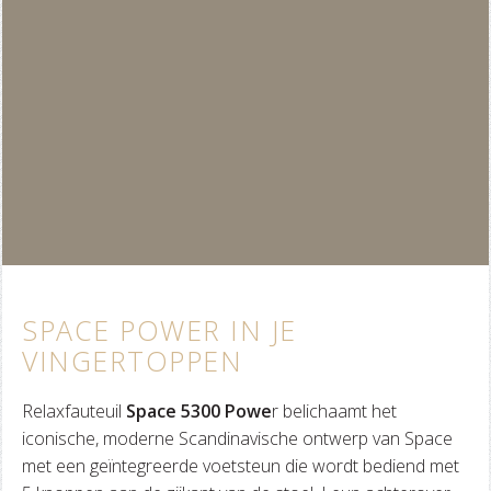
SPACE POWER IN JE
VINGERTOPPEN
Relaxfauteuil
Space 5300 Powe
r belichaamt het
iconische, moderne Scandinavische ontwerp van Space
met een geïntegreerde voetsteun die wordt bediend met