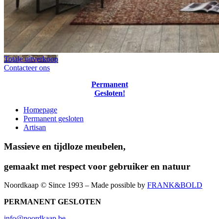
Totale uitverkoop
Contacteer ons
Permanent
Gesloten!
Homepage
Permanent gesloten
Artisan
Massieve en tijdloze meubelen,
gemaakt met respect voor gebruiker en natuur
Noordkaap © Since 1993 – Made possible by
FRANK&BOLD
PERMANENT GESLOTEN
info@noordkaap.be