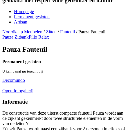
gemaakt met respect voor gebruiker en natuur
Homepage
Permanent gesloten
Artisan
Noordkaap Meubelen
/
Zitten
/
Fauteuil
/
Pauza Fauteuil
Pauza Zitbank
Pillo Relax
Pauza Fauteuil
Permanent gesloten
U kan vanaf nu terecht bij
Decomundo
Open fotogallerij
Informatie
De constructie van deze uiterst compacte fauteuil Pauza wordt aan
de zijkant gekenmerkt door twee structurele elementen in de vorm
van de letter Y.
Eén-zit Pauza wordt naast een zitbank voor 2 personen in eik, es of