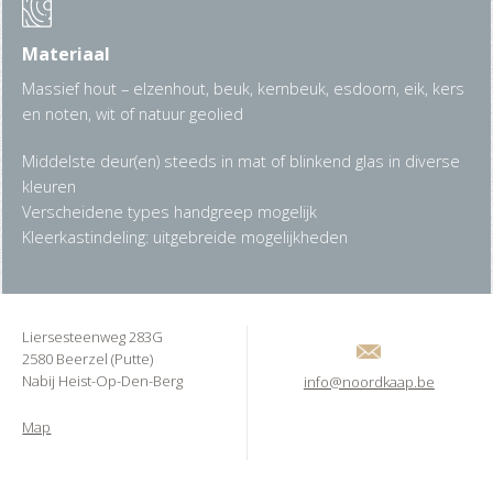
Materiaal
Massief hout – elzenhout, beuk, kernbeuk, esdoorn, eik, kers
en noten, wit of natuur geolied
Middelste deur(en) steeds in mat of blinkend glas in diverse
kleuren
Verscheidene types handgreep mogelijk
Kleerkastindeling: uitgebreide mogelijkheden
Liersesteenweg 283G
2580 Beerzel (Putte)
Nabij Heist-Op-Den-Berg
info@noordkaap.be
Map