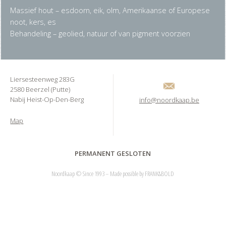
Massief hout – esdoorn, eik, olm, Amerikaanse of Europese
noot, kers, es
Behandeling – geolied, natuur of van pigment voorzien
Liersesteenweg 283G
2580 Beerzel (Putte)
Nabij Heist-Op-Den-Berg
info@noordkaap.be
Map
PERMANENT GESLOTEN
Noordkaap © Since 1993 – Made possible by
FRANK&BOLD