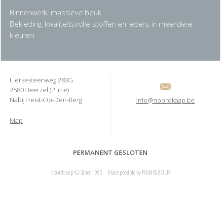
Binnenwerk: massieve beuk
Bekleding: kwaliteitsvolle stoffen en leders in meerdere
kleuren
Liersesteenweg 283G
2580 Beerzel (Putte)
Nabij Heist-Op-Den-Berg
info@noordkaap.be
Map
PERMANENT GESLOTEN
Noordkaap © Since 1993 – Made possible by
FRANK&BOLD