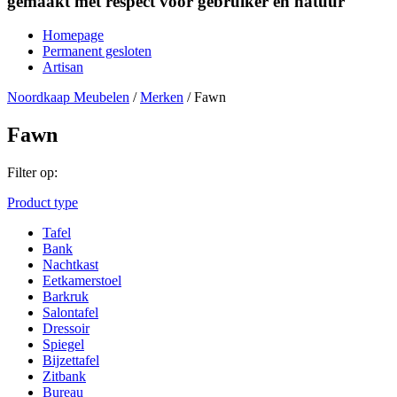
gemaakt met respect voor gebruiker en natuur
Homepage
Permanent gesloten
Artisan
Noordkaap Meubelen
/
Merken
/
Fawn
Fawn
Filter op:
Product type
Tafel
Bank
Nachtkast
Eetkamerstoel
Barkruk
Salontafel
Dressoir
Spiegel
Bijzettafel
Zitbank
Bureau