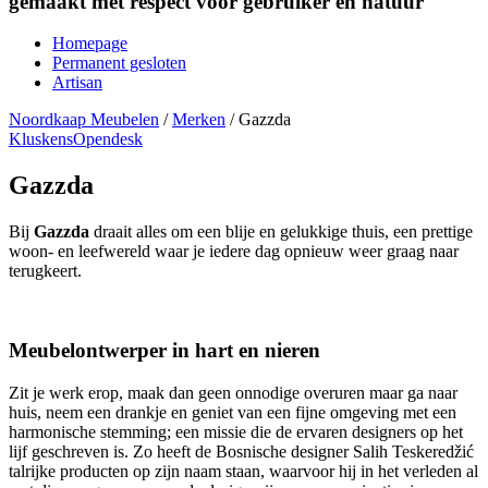
gemaakt met respect voor gebruiker en natuur
Homepage
Permanent gesloten
Artisan
Noordkaap Meubelen
/
Merken
/
Gazzda
Kluskens
Opendesk
Gazzda
Bij
Gazzda
draait alles om een blije en gelukkige thuis, een prettige
woon- en leefwereld waar je iedere dag opnieuw weer graag naar
terugkeert.
Meubelontwerper in hart en nieren
Zit je werk erop, maak dan geen onnodige overuren maar ga naar
huis, neem een drankje en geniet van een fijne omgeving met een
harmonische stemming; een missie die de ervaren designers op het
lijf geschreven is. Zo heeft de Bosnische designer Salih Teskeredžić
talrijke producten op zijn naam staan, waarvoor hij in het verleden al