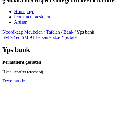
gemaakt met respect voor gebruiker en natuur
Homepage
Permanent gesloten
Artisan
Noordkaap Meubelen
/
Tafelen
/
Bank
/
Yps bank
SM 92 en SM 93 Eetkamerstoel
Yps tafel
Yps bank
Permanent gesloten
U kan vanaf nu terecht bij
Decomundo