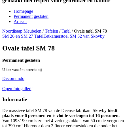
gemaakt met respect voor gebruiker en natuur
Homepage
Permanent gesloten
Artisan
Noordkaap Meubelen
/
Tafelen
/
Tafel
/
Ovale tafel SM 78
SM 26 en SM 27 Tafel
Eetkamerstoel SM 52 van Skovby
Ovale tafel SM 78
Permanent gesloten
U kan vanaf nu terecht bij
Decomundo
Open fotogallerij
Informatie
De massieve tafel SM 78 van de Deense fabrikant Skovby
biedt
plaats voor 6 personen en is vlot te verlengen tot 16 personen.
Van 109×190 cm is ze met 4 verlengstukken van 50 cm te vergroten
tot 390 cm! Hiervoor doen 2 fineer verlengstukken die onder het