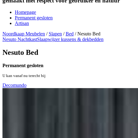
gemaakt met respect voor gebruiker en natuur
Homepage
Permanent gesloten
Artisan
Noordkaap Meubelen
/
Slapen
/
Bed
/
Nesuto Bed
Nesuto Nachtkast
Slaapwijzer kussens & dekbedden
Nesuto Bed
Permanent gesloten
U kan vanaf nu terecht bij
Decomundo