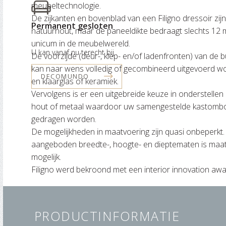
meubeltechnologie.
De zijkanten en bovenblad van een Filigno dressoir zi
Permanent gesloten
natuurhout, maar de paneeldikte bedraagt slechts 12 m
unicum in de meubelwereld.
U kan vanaf nu terecht bij
De voorzijde (deur-, klep- en/of ladenfronten) van de b
kan naar wens volledig of gecombineerd uitgevoerd wo
DECOMUNDO
en klaarglas of keramiek.
Vervolgens is er een uitgebreide keuze in onderstellen 
hout of metaal waardoor uw samengestelde kastom
gedragen worden.
De mogelijkheden in maatvoering zijn quasi onbeperkt.
aangeboden breedte-, hoogte- en dieptematen is ma
mogelijk.
Filigno werd bekroond met een interior innovation awa
PRODUCTINFORMATIE