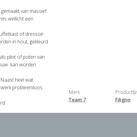
jn gemaakt van massief
m, wellicht een
uffetkast of dressoir
rden in hout, gekleurd
als plint of poten van
bouw kan worden
 Naast heel wat
atwerk probleemloos
Merk :
Productlijn
Team 7
Filigno
rd.