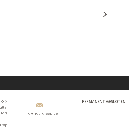
283G
PERMANENT GESLOTEN
utte)
-Berg
info@noordkaap.be
Map