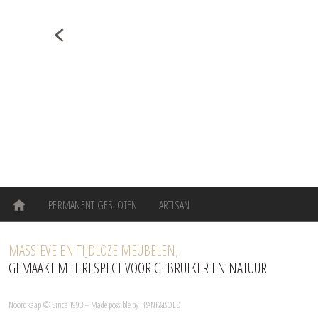
PERMANENT GESLOTEN
ARTISAN
MASSIEVE EN TIJDLOZE MEUBELEN,
GEMAAKT MET RESPECT VOOR GEBRUIKER EN NATUUR
Noordkaap © Since 1993 – Made possible by
FRANK&BOLD