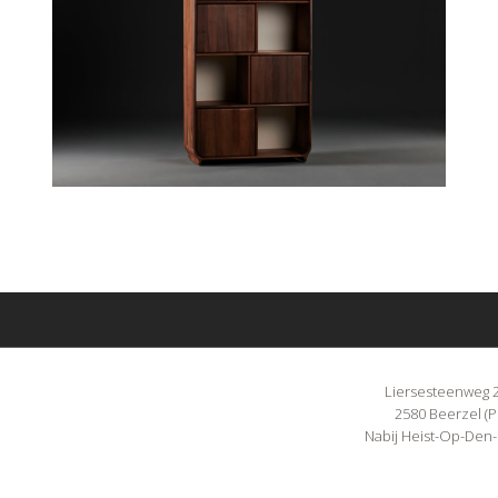
Liersesteenweg 
2580 Beerzel (P
Nabij Heist-Op-Den